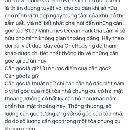
Dự án Vinhomes Ocean Park Gia Lâm được xem
là thiên đường tuyệt vời cho cư dân khi sở hữu
cho mình vị trí đẹp ngay trung tâm của khu đô thị
sầm uất. Mà nổi bất nhất phải nói đến những căn
góc tòa S1.07 Vinhomes Ocean Park Gia Lâm vì sở
hữu cho mình không gian thoáng đãng. Hãy theo
dõi bài viết dưới đây của OneHousing để tham
khảo được chi tiết nhất thông tin về những căn
góc tại dự án này.
Căn góc là gì? Ưu nhược điểm của căn góc?
Căn góc là gì?
Căn góc là thuật ngữ chỉ các căn hộ đặc biệt nằm
ở vị trí góc của một tòa nhà chung cư, có hai mặt
thoáng, không có bất kỳ căn hộ nào khác nằm
chắn hai mặt thoáng này. Thông thường, số
lượng căn góc tương ứng với số góc của tòa nhà,
do đó số lượng căn góc trong một tòa chung cư
không nhiều.