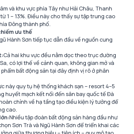
tâm và khu vực phía Tây như Hải Châu, Thanh
 từ 1 – 13%. Điều này cho thấy sự tập trung cao
phía Đông thành phố.
chiếm ưu thế
à Ngũ Hành Sơn tiếp tục dẫn đầu về nguồn cung
t:
Cả hai khu vực đều nằm dọc theo trục đường
a, có lợi thế về cảnh quan, không gian mở và
ản phẩm bất động sản tại đây định vị rõ ở phân
ực này quy tụ hệ thống khách sạn – resort 4–5
ờng huyết mạch kết nối đến sân bay quốc tế Đà
hoàn chỉnh về hạ tầng tạo điều kiện lý tưởng để
ng cao.
lớn:
Nhiều tập đoàn bất động sản hàng đầu như
 chọn Sơn Trà và Ngũ Hành Sơn để triển khai các
ưởng giữa thương hiệu – tiện ích – quy mô tạo