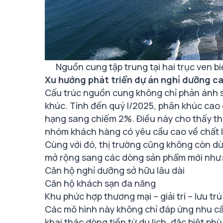
Nguồn cung tập trung tại hai trục ven 
Xu hướng phát triển dự án nghỉ dưỡng c
Cấu trúc nguồn cung không chỉ phản ánh s
khúc. Tính đến quý I/2025, phân khúc ca
hạng sang chiếm 2%. Điều này cho thấy t
nhóm khách hàng có yêu cầu cao về chất lư
Cùng với đó, thị trường cũng không còn dừ
mở rộng sang các dòng sản phẩm mới như
Căn hộ nghỉ dưỡng sở hữu lâu dài
Căn hộ khách sạn đa năng
Khu phức hợp thương mại – giải trí – lưu trú
Các mô hình này không chỉ đáp ứng nhu cầ
khai thác dòng tiền từ du lịch, đặc biệt p