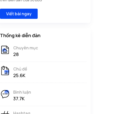
Viết bài ngay
Thống kê diễn đàn
Chuyên mục
28
Chủ đề
25.6K
Bình luận
37.7K
Hashtag