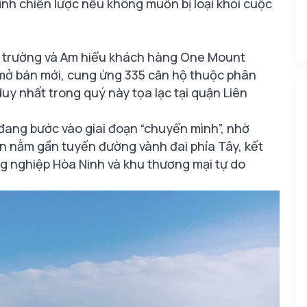
hỉnh chiến lược nếu không muốn bị loại khỏi cuộc
ị trường và Am hiểu khách hàng One Mount
 mở bán mới, cung ứng 335 căn hộ thuộc phân
uy nhất trong quý này tọa lạc tại quận Liên
 đang bước vào giai đoạn “chuyển mình”, nhờ
án nằm gần tuyến đường vành đai phía Tây, kết
ng nghiệp Hòa Ninh và khu thương mại tự do