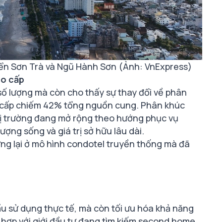
biển Sơn Trà và Ngũ Hành Sơn (Ảnh: VnExpress)
ao cấp
ố lượng mà còn cho thấy sự thay đổi về phân
o cấp chiếm 42% tổng nguồn cung. Phân khúc
hị trường đang mở rộng theo hướng phục vụ
ợng sống và giá trị sở hữu lâu dài.
ng lại ở mô hình condotel truyền thống mà đã
:
u sử dụng thực tế, mà còn tối ưu hóa khả năng
hù hợp với giới đầu tư đang tìm kiếm second home