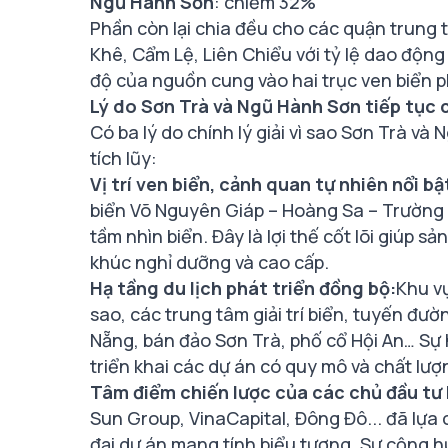
Ngũ Hành Sơn
: chiếm 32%
Phần còn lại chia đều cho các quận trung 
Khê, Cẩm Lệ, Liên Chiểu với tỷ lệ dao động
độ của nguồn cung vào hai trục ven biển 
Lý do Sơn Trà và Ngũ Hành Sơn tiếp tục 
Có ba lý do chính lý giải vì sao Sơn Trà v
tích lũy:
Vị trí ven biển, cảnh quan tự nhiên nổi bậ
biển Võ Nguyên Giáp – Hoàng Sa – Trường S
tầm nhìn biển. Đây là lợi thế cốt lõi giúp s
khúc nghỉ dưỡng và cao cấp.
Hạ tầng du lịch phát triển đồng bộ:
Khu v
sao, các trung tâm giải trí biển, tuyến đư
Nẵng, bán đảo Sơn Trà, phố cổ Hội An… Sự 
triển khai các dự án có quy mô và chất lượ
Tâm điểm chiến lược của các chủ đầu tư 
Sun Group, VinaCapital, Đông Đô... đã lựa
đại dự án mang tính biểu tượng. Sự cộng h