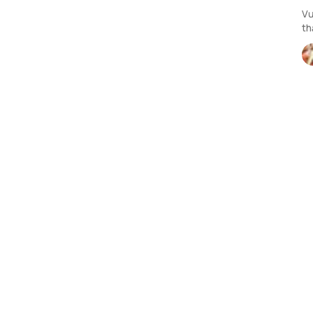
Vư
th
vi