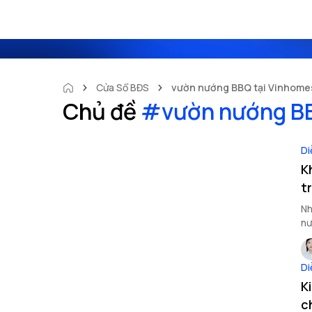
Cửa Sổ BĐS
vườn nướng BBQ tại Vinhomes
Chủ đề
#
vườn nướng BB
Di
K
tr
Nh
nư
Di
K
c