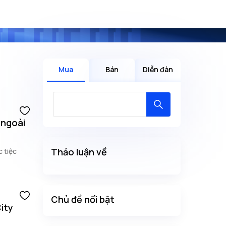
Mua
Bán
Diễn đàn
 ngoài
Thảo luận về
c tiệc
Chủ đề nổi bật
ity