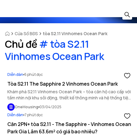
Cửa Sổ BĐS
tòa S2.11 Vinhomes Ocean Park
Chủ đề
#
tòa S2.11
Vinhomes Ocean Park
Diễn đàn
5 phút đọc
Tòa S2.11 The Sapphire 2 Vinhomes Ocean Park
Khám phá S2.11 Vinhomes Ocean Park – tòa căn hộ cao cấp với
tầm nhìn nội khu sôi động, thiết kế thông minh và hệ thống tiện
ích đẳng cấp bậc nhất đại đô thị.
OneHousing
03/04/2025
Diễn đàn
7 phút đọc
Căn 2PN+ tòa S2.11 - The Sapphire - Vinhomes Ocean
Park Gia Lâm 63.6m² có giá bao nhiêu?