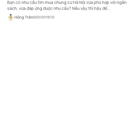
Bạn có nhu cầu tìm mua chung cư Hà Nội vừa phù hợp với ngân
sách, vừa đáp ứng được nhu cầu? Nếu vậy thì hãy để
OneHousing giúp bạn đưa ra lựa chọn với dự án The Sapphire!
Hồng Trâm
0
01/01/1970