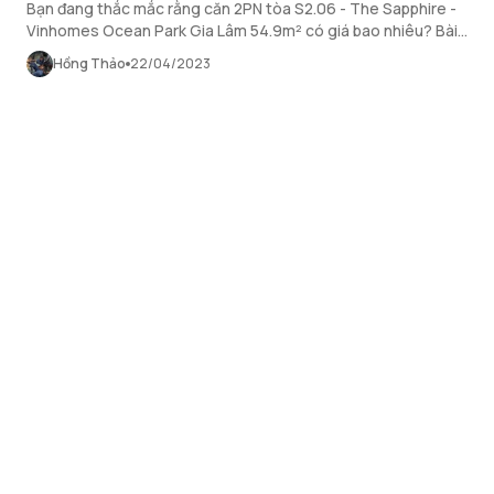
Bạn đang thắc mắc rằng căn 2PN tòa S2.06 - The Sapphire -
Vinhomes Ocean Park Gia Lâm 54.9m² có giá bao nhiêu? Bài
viết này sẽ bật mí cho tất cả những điều bạn tìm kiếm.
Hồng Thảo
22/04/2023