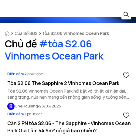
Cửa Sổ BĐS
tòa S2.06 Vinhomes Ocean Park
Chủ đề
#
tòa S2.06
Vinhomes Ocean Park
Diễn đàn
4 phút đọc
Tòa S2.06 The Sapphire 2 Vinhomes Ocean Park
Tòa S2.06 Vinhomes Ocean Park nổi bật với thiết kế hiện đại,
sang trọng, hứa hẹn mang đến không gian sống lý tưởng bên
bờ biển và tiện ích đẳng cấp.
OneHousing
28/03/2025
Diễn đàn
7 phút đọc
Căn 2 PN tòa S2.06 - The Sapphire - Vinhomes Ocean
Park Gia Lâm 54.9m² có giá bao nhiêu?