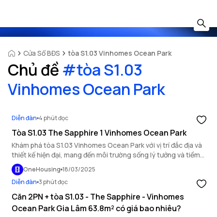
Cửa Sổ BĐS
tòa S1.03 Vinhomes Ocean Park
Chủ đề
#
tòa S1.03
Vinhomes Ocean Park
Diễn đàn
4 phút đọc
Tòa S1.03 The Sapphire 1 Vinhomes Ocean Park
Khám phá tòa S1.03 Vinhomes Ocean Park với vị trí đắc địa và
thiết kế hiện đại, mang đến môi trường sống lý tưởng và tiềm
năng đầu tư hấp dẫn.
OneHousing
18/03/2025
Diễn đàn
3 phút đọc
Căn 2PN + tòa S1.03 - The Sapphire - Vinhomes
Ocean Park Gia Lâm 63.8m² có giá bao nhiêu?