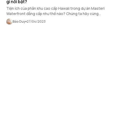
gì nổi bật?
Tiện ích của phân khu cao cấp Hawaii trong dự án Masteri
Waterfront đẳng cấp như thế nào? Chúng ta hãy cùng
OneHousing điểm qua một số tiện ích trong bài viết dưới đây.
Bảo Duy
27/04/2023