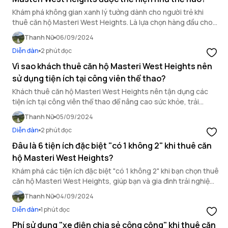
Khám phá không gian xanh lý tưởng dành cho người trẻ khi
thuê căn hộ Masteri West Heights. Là lựa chọn hàng đầu cho
một cuộc sống năng động và xanh mát.
Thanh Nữ
06/09/2024
Diễn đàn
2 phút đọc
Vì sao khách thuê căn hộ Masteri West Heights nên
sử dụng tiện ích tại công viên thể thao?
Khách thuê căn hộ Masteri West Heights nên tận dụng các
tiện ích tại công viên thể thao để nâng cao sức khỏe, trải
nghiệm và chất lượng cuộc sống tại đây.
Thanh Nữ
05/09/2024
Diễn đàn
2 phút đọc
Đâu là 6 tiện ích đặc biệt "có 1 không 2" khi thuê căn
hộ Masteri West Heights?
Khám phá các tiện ích đặc biệt "có 1 không 2" khi bạn chọn thuê
căn hộ Masteri West Heights, giúp bạn và gia đình trải nghiệm
cuộc sống thật trọn vẹn.
Thanh Nữ
04/09/2024
Diễn đàn
1 phút đọc
Phí sử dụng "xe điện chia sẻ công cộng" khi thuê căn