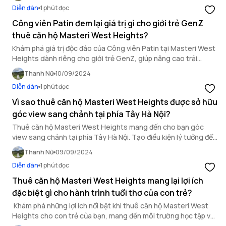
Diễn đàn
1 phút đọc
Công viên Patin đem lại giá trị gì cho giới trẻ GenZ
thuê căn hộ Masteri West Heights?
Khám phá giá trị độc đáo của Công viên Patin tại Masteri West
Heights dành riêng cho giới trẻ GenZ, giúp nâng cao trải
nghiệm sống năng động tại đây.
Thanh Nữ
10/09/2024
Diễn đàn
1 phút đọc
Vì sao thuê căn hộ Masteri West Heights được sở hữu
góc view sang chảnh tại phía Tây Hà Nội?
Thuê căn hộ Masteri West Heights mang đến cho bạn góc
view sang chảnh tại phía Tây Hà Nội. Tạo điều kiện lý tưởng để
tận hưởng vẻ đẹp của thiên nhiên.
Thanh Nữ
09/09/2024
Diễn đàn
1 phút đọc
Thuê căn hộ Masteri West Heights mang lại lợi ích
đặc biệt gì cho hành trình tuổi thơ của con trẻ?
Khám phá những lợi ích nổi bật khi thuê căn hộ Masteri West
Heights cho con trẻ của bạn, mang đến môi trường học tập và
phát triển toàn diện.