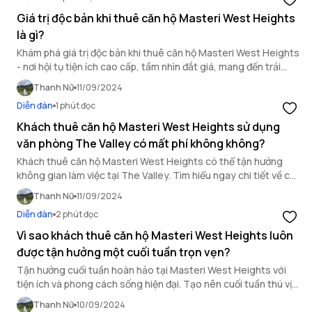
Giá trị độc bản khi thuê căn hộ Masteri West Heights
là gì?
Khám phá giá trị độc bản khi thuê căn hộ Masteri West Heights
- nơi hội tụ tiện ích cao cấp, tầm nhìn đắt giá, mang đến trải
nghiệm sống thượng lưu tại Thủ đô.
Thanh Nữ
11/09/2024
Diễn đàn
1 phút đọc
Khách thuê căn hộ Masteri West Heights sử dụng
văn phòng The Valley có mất phí không không?
Khách thuê căn hộ Masteri West Heights có thể tận hưởng
không gian làm việc tại The Valley. Tìm hiểu ngay chi tiết về chi
phí sử dụng văn phòng hiện đại này.
Thanh Nữ
11/09/2024
Diễn đàn
2 phút đọc
Vì sao khách thuê căn hộ Masteri West Heights luôn
được tận hưởng một cuối tuần trọn vẹn?
Tận hưởng cuối tuần hoàn hảo tại Masteri West Heights với
tiện ích và phong cách sống hiện đại. Tạo nên cuối tuần thú vị
và đáng nhớ cho khách thuê căn hộ.
Thanh Nữ
10/09/2024