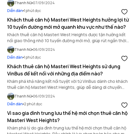
Thanh Nữ
07/09/2024
Diễn đàn
1 phút đọc
Khách thuê căn hộ Masteri West Heights hưởng lợi từ
10 tuyến đường mới mở quanh khu vực như thế nào?
Khách thuê căn hộ Masteri West Heights được tận hưởng kết
nối giao thông nhờ 10 tuyến đường mới mở, giúp rút ngắn thời
gian di chuyển đến khu vực trung tâm.
Thanh Nữ
06/09/2024
Diễn đàn
1 phút đọc
Khách thuê căn hộ Masteri West Heights sử dụng
VinBus để kết nối với những địa điểm nào?
Khám phá khả năng kết nối tuyệt vời từ VinBus dành cho khách
thuê căn hộ Masteri West Heights, giúp dễ dàng di chuyển
đến các địa điểm quan trọng trong thành phố.
Thanh Nữ
06/09/2024
Diễn đàn
2 phút đọc
Vì sao gia đình trung lưu thế hệ mới chọn thuê căn hộ
Masteri West Heights?
Khám phá lý do gia đình trung lưu thế hệ mới chọn thuê căn hộ
Masteri West Heights. Đây chính là lựa chọn hoàn hảo cho một