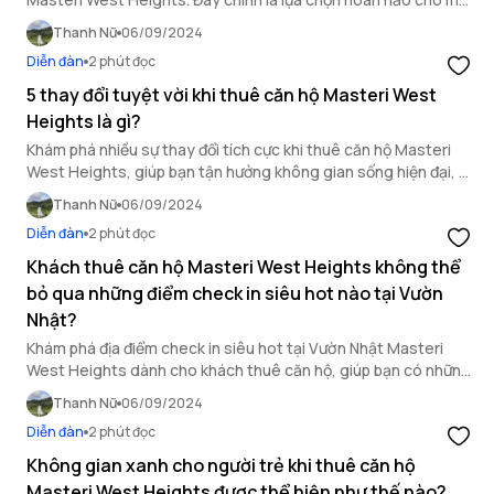
cuộc sống tiện nghi và phong cách.
Thanh Nữ
06/09/2024
Diễn đàn
2 phút đọc
5 thay đổi tuyệt vời khi thuê căn hộ Masteri West
Heights là gì?
Khám phá nhiều sự thay đổi tích cực khi thuê căn hộ Masteri
West Heights, giúp bạn tận hưởng không gian sống hiện đại, sự
trải nghiệm quốc tế tại đây.
Thanh Nữ
06/09/2024
Diễn đàn
2 phút đọc
Khách thuê căn hộ Masteri West Heights không thể
bỏ qua những điểm check in siêu hot nào tại Vườn
Nhật?
Khám phá địa điểm check in siêu hot tại Vườn Nhật Masteri
West Heights dành cho khách thuê căn hộ, giúp bạn có những
bức ảnh đẹp mắt và trải nghiệm tuyệt vời.
Thanh Nữ
06/09/2024
Diễn đàn
2 phút đọc
Không gian xanh cho người trẻ khi thuê căn hộ
Masteri West Heights được thể hiện như thế nào?