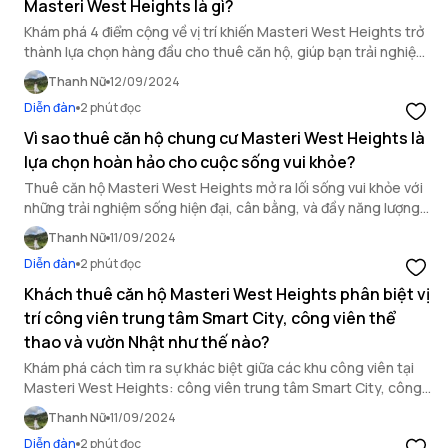
Masteri West Heights là gì?
Khám phá 4 điểm cộng về vị trí khiến Masteri West Heights trở
thành lựa chọn hàng đầu cho thuê căn hộ, giúp bạn trải nghiệm
không gian sống đẳng cấp.
Thanh Nữ
12/09/2024
Diễn đàn
2 phút đọc
Vì sao thuê căn hộ chung cư Masteri West Heights là
lựa chọn hoàn hảo cho cuộc sống vui khỏe?
Thuê căn hộ Masteri West Heights mở ra lối sống vui khỏe với
những trải nghiệm sống hiện đại, cân bằng, và đầy năng lượng
tại vị trí đắc địa của khu Tây Hà Nội.
Thanh Nữ
11/09/2024
Diễn đàn
2 phút đọc
Khách thuê căn hộ Masteri West Heights phân biệt vị
trí công viên trung tâm Smart City, công viên thể
thao và vườn Nhật như thế nào?
Khám phá cách tìm ra sự khác biệt giữa các khu công viên tại
Masteri West Heights: công viên trung tâm Smart City, công
viên thể thao và vườn Nhật.
Thanh Nữ
11/09/2024
Diễn đàn
2 phút đọc