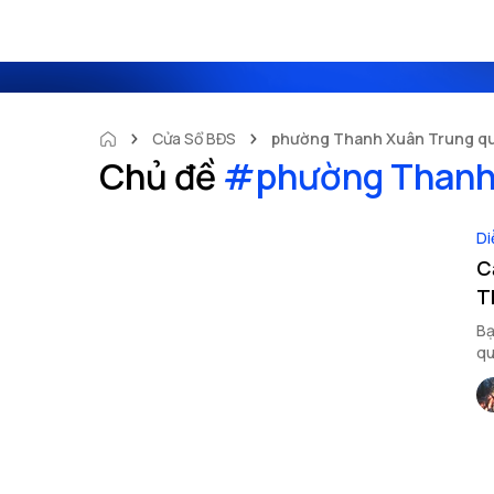
Cửa Sổ BĐS
phường Thanh Xuân Trung q
Chủ đề
#
phường Thanh
Di
C
T
Bạ
qu
bà