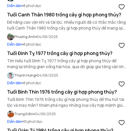
Diễn đàn
8 phút đọc
Tuổi Canh Thân 1980 trồng cây gì hợp phong thủy?
Để nâng cao vận khí và tài lộc, nhiều người đã có thắc mắc rằng
tuổi Canh Thân 1980 trồng cây gì hợp phong thủy để mang lại
may mắn và thịnh vượng.
Phương Anh
04/06/2025
Diễn đàn
8 phút đọc
Tuổi Đinh Tỵ 1977 trồng cây gì hợp phong thủy?
Tìm hiểu tuổi Đinh Tỵ 1977 trồng cây gì hợp phong thủy để
mang lại không gian sống hài hòa, qua đó giúp gia tăng vận khí,
tài lộc và may mắn cho gia chủ.
Thạnh Hưng
04/06/2025
Diễn đàn
8 phút đọc
Tuổi Bính Thìn 1976 trồng cây gì hợp phong thủy?
Tuổi Bính Thìn 1976 trồng cây gì hợp phong thủy để thu hút tài
lộc và may mắn? Khám phá ngay những loại cây hợp mệnh giúp
kích hoạt vượng khí, cải thiện vận trình.
Trung Kiên
04/06/2025
Diễn đàn
10 phút đọc
Tuổi Giáp Tý 1984 trồng cây gì hợp phong thủy?