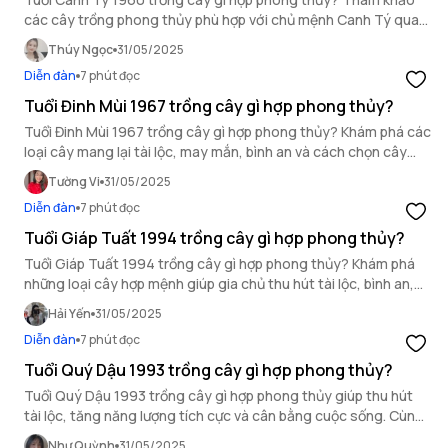
các cây trồng phong thủy phù hợp với chủ mệnh Canh Tý qua
bài viết dưới đây.
Thúy Ngọc
31/05/2025
Diễn đàn
7 phút đọc
Tuổi Đinh Mùi 1967 trồng cây gì hợp phong thủy?
Tuổi Đinh Mùi 1967 trồng cây gì hợp phong thủy? Khám phá các
loại cây mang lại tài lộc, may mắn, bình an và cách chọn cây
theo mệnh Thuỷ để gia tăng vượng khí.
Tường Vi
31/05/2025
Diễn đàn
7 phút đọc
Tuổi Giáp Tuất 1994 trồng cây gì hợp phong thủy?
Tuổi Giáp Tuất 1994 trồng cây gì hợp phong thủy? Khám phá
những loại cây hợp mệnh giúp gia chủ thu hút tài lộc, bình an,
may mắn và tăng năng lượng tích cực cho không gian sống.
Hải Yến
31/05/2025
Diễn đàn
7 phút đọc
Tuổi Quý Dậu 1993 trồng cây gì hợp phong thủy?
Tuổi Quý Dậu 1993 trồng cây gì hợp phong thủy giúp thu hút
tài lộc, tăng năng lượng tích cực và cân bằng cuộc sống. Cùng
tìm hiểu cây hợp tuổi Quý Dậu!
Như Quỳnh
31/05/2025