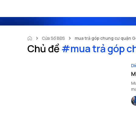
Cửa Sổ BĐS
mua trả góp chung cư quận G
Chủ đề
#
mua trả góp c
Di
M
Mu
mớ
ch