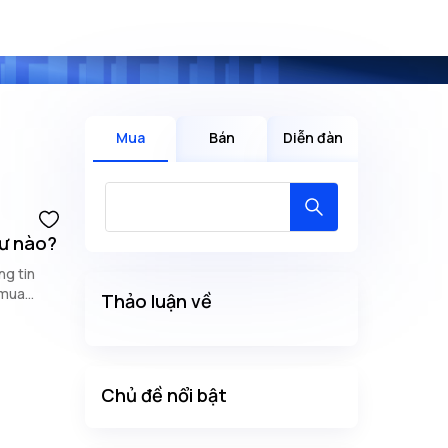
Mua
Bán
Diễn đàn
cư nào?
g tin
 mua
Thảo luận về
Chủ đề nổi bật