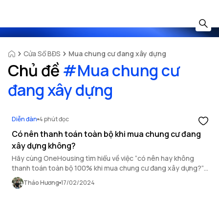
Cửa Sổ BĐS
Mua chung cư đang xây dựng
Chủ đề
#
Mua chung cư
đang xây dựng
Diễn đàn
4 phút đọc
Có nên thanh toán toàn bộ khi mua chung cư đang
xây dựng không?
Hãy cùng OneHousing tìm hiểu về việc “có nên hay không
thanh toán toàn bộ 100% khi mua chung cư đang xây dựng?”
qua bài viết liên quan đến vấn đề tư vấn mua nhà dưới đây.
Thảo Hương
17/02/2024