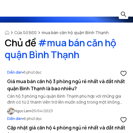
Cửa Sổ BĐS
mua bán căn hộ quận Bình Thạnh
Chủ đề
#
mua bán căn hộ
quận Bình Thạnh
Diễn đàn
5 phút đọc
Giá mua bán căn hộ 3 phòng ngủ rẻ nhất và đắt nhất
quận Bình Thạnh là bao nhiêu?
Căn hộ 3 phòng ngủ quận Bình Thạnh phù hợp với những gia
đình có từ 2 thành viên trở lên muốn sống trong một không
gian rộng rãi. Bài viết dưới đây sẽ cung cấp thông tin về giá
Ngọc Lan
25/04/2023
mua bán căn hộ 3 phòng ngủ rẻ nhất và đắt nhất quận Bình
Diễn đàn
6 phút đọc
Thạnh là bao nhiêu?
Cập nhật giá căn hộ 4 phòng ngủ rẻ nhất và đắt nhất