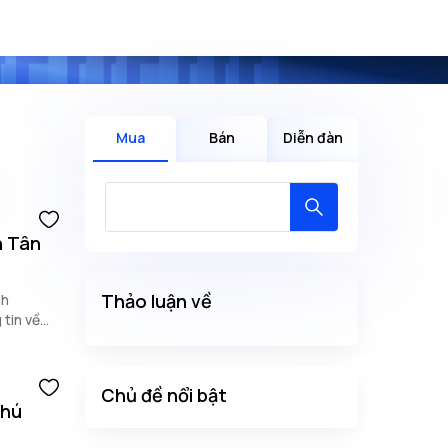
Mua
Bán
Diễn đàn
n Tân
Thảo luận về
nh
 tin về
Chủ đề nổi bật
Phú