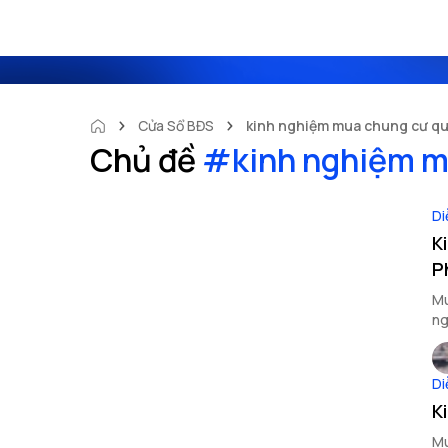
Cửa Sổ BĐS
kinh nghiệm mua chung cư q
Chủ đề
#
kinh nghiệm m
Di
K
P
Mu
ng
ki
Di
K
Mu