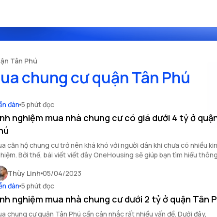
uận Tân Phú
ua chung cư quận Tân Phú
ễn đàn
5 phút đọc
inh nghiệm mua nhà chung cư có giá dưới 4 tỷ ở quậ
hú
a căn hộ chung cư trở nên khá khó với người dân khi chưa có nhiều ki
hiệm. Bởi thế, bài viết viết đây OneHousing sẽ giúp bạn tìm hiểu thông
nh nghiệm khi mua nhà chung cư có giá dưới 4 tỷ ở quận Tân Phú.
Thùy Linh
05/04/2023
ễn đàn
5 phút đọc
inh nghiệm mua nhà chung cư dưới 2 tỷ ở quận Tân 
a chung cư quận Tân Phú cần cân nhắc rất nhiều vấn đề. Dưới đây,