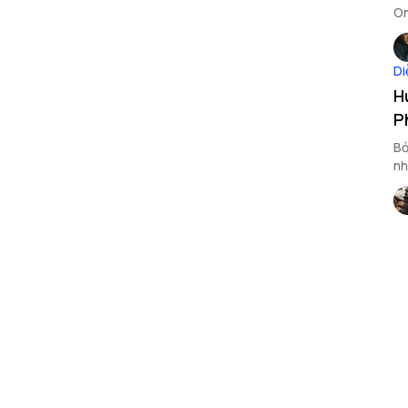
On
kh
Di
H
P
Bỏ
nh