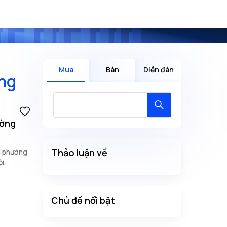
Mua
Bán
Diễn đàn
ưng
ường
Thảo luận về
ại phường
i.
Chủ đề nổi bật