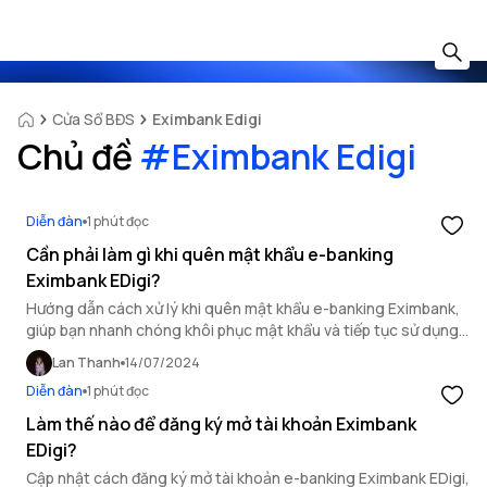
Cửa Sổ BĐS
Eximbank Edigi
Chủ đề
#
Eximbank Edigi
Diễn đàn
1 phút đọc
Cần phải làm gì khi quên mật khẩu e-banking
Eximbank EDigi?
Hướng dẫn cách xử lý khi quên mật khẩu e-banking Eximbank,
giúp bạn nhanh chóng khôi phục mật khẩu và tiếp tục sử dụng
các dịch vụ từ ngân hàng số.
Lan Thanh
14/07/2024
Diễn đàn
1 phút đọc
Làm thế nào để đăng ký mở tài khoản Eximbank
EDigi?
Cập nhật cách đăng ký mở tài khoản e-banking Eximbank EDigi,