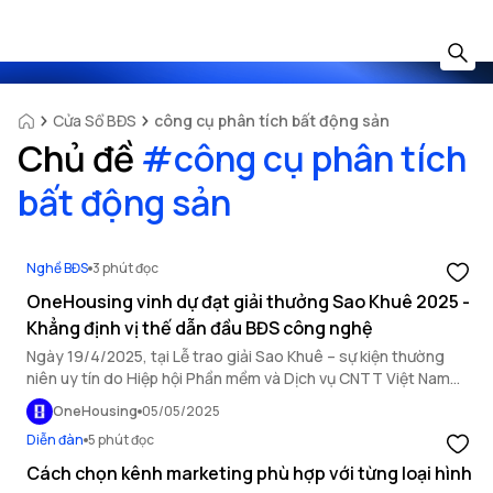
Cửa Sổ BĐS
công cụ phân tích bất động sản
Chủ đề
#
công cụ phân tích
bất động sản
Nghề BĐS
3 phút đọc
OneHousing vinh dự đạt giải thưởng Sao Khuê 2025 -
Khẳng định vị thế dẫn đầu BĐS công nghệ
Ngày 19/4/2025, tại Lễ trao giải Sao Khuê – sự kiện thường
niên uy tín do Hiệp hội Phần mềm và Dịch vụ CNTT Việt Nam
(VINASA) tổ chức, OneHousing vinh dự được trao danh hiệu
OneHousing
05/05/2025
Sản phẩm Xuất sắc của ngành phần mềm và công nghệ thông
Diễn đàn
5 phút đọc
tin Việt Nam.
Cách chọn kênh marketing phù hợp với từng loại hình