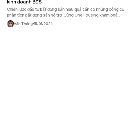
kinh doanh BĐS
Chiến lược đầu tư bất động sản hiệu quả cần có những công cụ
phân tích bất động sản hỗ trợ. Cùng OneHousing khám phá
những cách chọn kênh marketing phù hợp với từng loại hình
Văn Thống
15/01/2024
kinh doanh BĐS qua bài viết sau!