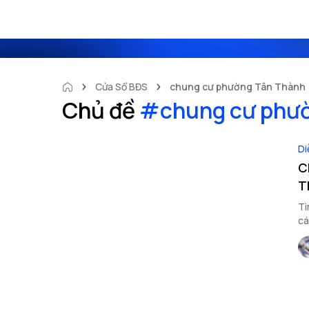
Cửa Sổ BĐS
chung cư phường Tân Thành
Chủ đề
#
chung cư phư
Di
C
T
Tì