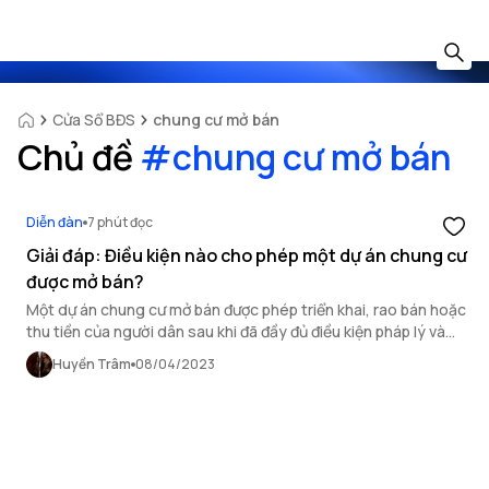
Cửa Sổ BĐS
chung cư mở bán
Chủ đề
#
chung cư mở bán
Diễn đàn
7 phút đọc
Giải đáp: Điều kiện nào cho phép một dự án chung cư
được mở bán?
Một dự án chung cư mở bán được phép triển khai, rao bán hoặc
thu tiền của người dân sau khi đã đầy đủ điều kiện pháp lý và
được sự chấp thuận của Sở Xây dựng.
Huyền Trâm
08/04/2023