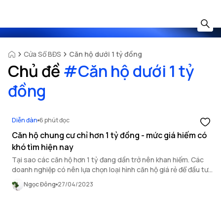
Cửa Sổ BĐS
Căn hộ dưới 1 tỷ đồng
Chủ đề
#
Căn hộ dưới 1 tỷ
đồng
Diễn đàn
6 phút đọc
Căn hộ chung cư chỉ hơn 1 tỷ đồng - mức giá hiếm có
khó tìm hiện nay
Tại sao các căn hộ hơn 1 tỷ đang dần trở nên khan hiếm. Các
doanh nghiệp có nên lựa chọn loại hình căn hộ giá rẻ để đầu tư?
Có những dự án căn hộ giá rẻ chỉ hơn 1 tỷ nào đang được mở
Ngọc Đông
27/04/2023
bán tại OneHousing.