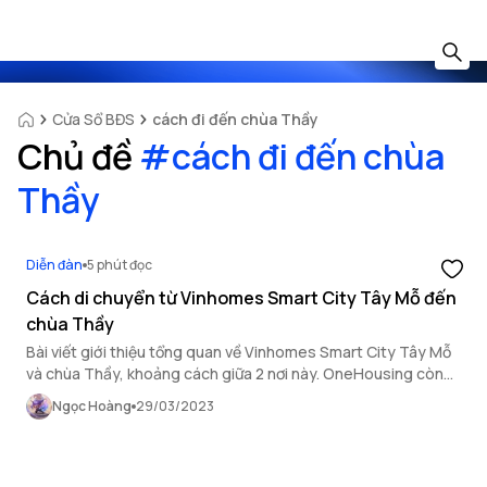
Cửa Sổ BĐS
cách đi đến chùa Thầy
Chủ đề
#
cách đi đến chùa
Thầy
Diễn đàn
5 phút đọc
Cách di chuyển từ Vinhomes Smart City Tây Mỗ đến
chùa Thầy
Bài viết giới thiệu tổng quan về Vinhomes Smart City Tây Mỗ
và chùa Thầy, khoảng cách giữa 2 nơi này. OneHousing còn
hớng dẫn cách di chuyển từ Vinhomes Smart City Tây Mỗ đến
Ngọc Hoàng
29/03/2023
chùa Thầy cho bạn đọc tham khảo.