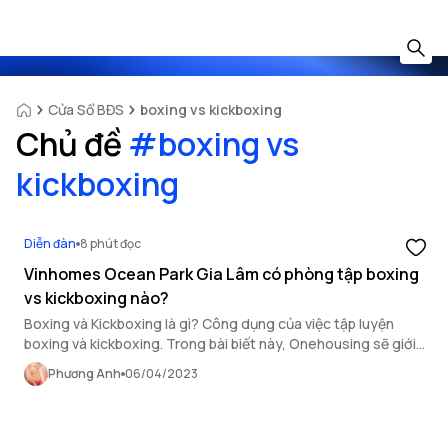
Cửa Sổ BĐS
boxing vs kickboxing
Chủ đề
#
boxing vs
kickboxing
Diễn đàn
8 phút đọc
Vinhomes Ocean Park Gia Lâm có phòng tập boxing
vs kickboxing nào?
Boxing và Kickboxing là gì? Công dụng của việc tập luyện
boxing và kickboxing. Trong bài biết này, Onehousing sẽ giới
thiệu cho bạn 2 loại hình boxing và kick boxing, đồng thời
Phương Anh
06/04/2023
review cho bạn một số địa điểm tập luyện uy tín tại Vinhomes
Ocean Park Gia Lâm nhé.