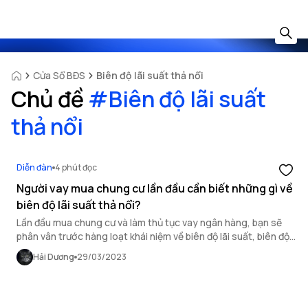
Cửa Sổ BĐS
Biên độ lãi suất thả nổi
Chủ đề
#
Biên độ lãi suất
thả nổi
Diễn đàn
4 phút đọc
Người vay mua chung cư lần đầu cần biết những gì về
biên độ lãi suất thả nổi?
Lần đầu mua chung cư và làm thủ tục vay ngân hàng, bạn sẽ
phân vân trước hàng loạt khái niệm về biên độ lãi suất, biên độ
lãi suất thả nổi. Bài viết dưới đây sẽ giúp bạn nắm rõ về khái
Hải Dương
29/03/2023
niệm này.