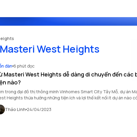
Heights
 Masteri West Heights
ễn đàn
6 phút đọc
ừ Masteri West Heights dễ dàng di chuyển đến các 
iện nào?
m trong đại đô thị thông minh Vinhomes Smart City Tây Mỗ, dự án Ma
st Heights thừa hưởng những tiện ích và lợi thế kết nối ít dự án nào c
ng cập nhật thông tin mới nhất về những bệnh viện gần Masteri Wes
Thảo Linh
24/04/2023
nh cho cư dân tại dự án và khách hàng đang quan tâm.