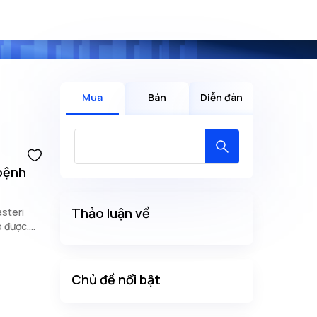
Mua
Bán
Diễn đàn
bệnh
Thảo luận về
steri
ó được.
t Heights
Chủ đề nổi bật