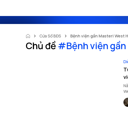
Cửa Sổ BĐS
Bệnh viện gần Masteri West 
Chủ đề
#
Bệnh viện gần
Di
T
v
Nằ
We
Cù
dà