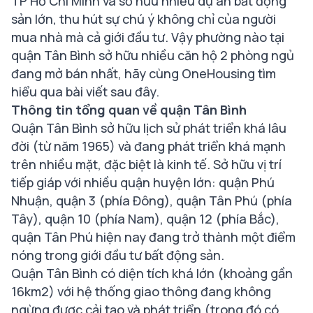
TP Hồ Chí Minh và sở hữu nhiều dự án bất động
sản lớn, thu hút sự chú ý không chỉ của người
mua nhà mà cả giới đầu tư. Vậy phường nào tại
quận Tân Bình sở hữu nhiều căn hộ 2 phòng ngủ
đang mở bán nhất, hãy cùng OneHousing tìm
hiểu qua bài viết sau đây.
Thông tin tổng quan về quận Tân Bình
Quận Tân Bình sở hữu lịch sử phát triển khá lâu
đời (từ năm 1965) và đang phát triển khá mạnh
trên nhiều mặt, đặc biệt là kinh tế. Sở hữu vị trí
tiếp giáp với nhiều quận huyện lớn: quận Phú
Nhuận, quận 3 (phía Đông), quận Tân Phú (phía
Tây), quận 10 (phía Nam), quận 12 (phía Bắc),
quận Tân Phú hiện nay đang trở thành một điểm
nóng trong giới đầu tư bất động sản.
Quận Tân Bình có diện tích khá lớn (khoảng gần
16km2) với hệ thống giao thông đang không
ngừng được cải tạo và phát triển (trong đó có