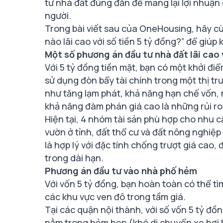
tư nhà đất đúng đắn để mang lại lợi nhuận
người.
Trong bài viết sau của OneHousing, hãy cù
nào lãi cao với số tiền 5 tỷ đồng?” để giú
Một số phương án đầu tư nhà đất lãi cao 
Với 5 tỷ đồng tiền mặt, bạn có một khởi điể
sử dụng đòn bẩy tài chính trong một thị t
như tăng lạm phát, khả năng hạn chế vốn,
khả năng đàm phán giá cao là những rủi ro 
Hiện tại, 4 nhóm tài sản phù hợp cho nhu
vườn ở tỉnh, đất thổ cư và đất nông nghiệ
là hợp lý với đặc tính chống trượt giá cao
trong dài hạn.
Phương án đầu tư vào nhà phố hẻm
Với vốn 5 tỷ đồng, bạn hoàn toàn có thể t
các khu vực ven đô trong tầm giá.
Tại các quận nội thành, với số vốn 5 tỷ đồ
nằm trong hẻm hẹp (khó di chuyển xe hơi h