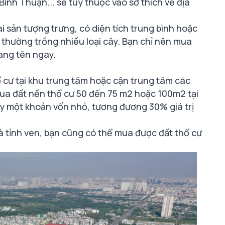
ình Thuận... sẽ tùy thuộc vào sở thích về địa
i sản tượng trưng, có diện tích trung bình hoặc
à thường trồng nhiều loại cây. Bạn chỉ nên mua
ang tên ngay.
ổ cư tại khu trung tâm hoặc cận trung tâm các
mua đất nền thổ cư 50 đến 75 m2 hoặc 100m2 tại
ay một khoản vốn nhỏ, tương đương 30% giá trị
à tỉnh ven, bạn cũng có thể mua được đất thổ cư