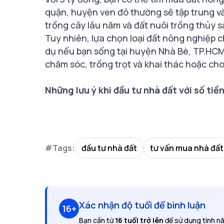
quận, huyện ven đô thường sẽ tập trung vào
trồng cây lâu năm và đất nuôi trồng thủy s
Tuy nhiên, lựa chọn loại đất nông nghiệp c
dụ nếu bạn sống tại huyện Nhà Bè, TP.HCM, 
chăm sóc, trồng trọt và khai thác hoặc ch
Những lưu ý khi đầu tư nhà đất với số tiề
#Tags:
đầu tư nhà đất
tư vấn mua nhà đất
Xác nhận độ tuổi để bình luận
16+
Bạn cần từ
16 tuổi trở lên
để sử dụng tính nă