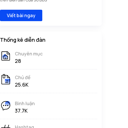
Viết bài ngay
Thống kê diễn đàn
Chuyên mục
28
Chủ đề
25.6K
Bình luận
37.7K
Hashtag