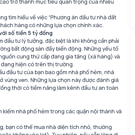
 cao trở thành mục tiêu quan trọng của nhiều
ng tìm hiểu về việc “Phương án
đầu tư nhà đất
p khách hàng có những lựa chọn chính xác.
với số tiền 5 tỷ đồng
m đầu tư lý tưởng, đặc biệt là khi không cần phải
rường bất động sản đầy biến động. Những yếu tố
 nguồn cung thứ cấp đang gia tăng (xả hàng) và
đang hiện có trên thị trường.
 cầu đầu tư của bạn bao gồm nhà phố hẻm, nhà
p ở vùng ven. Những lựa chọn này được đánh giá
, đồng thời có tiềm năng làm kênh đầu tư an toàn
ìm kiếm nhà phố hẻm trong các quận nội thành và
ng, bạn có thể mua nhà diện tích nhỏ, thường
oặc không vào lọt). Tuy nhiên, nếu sẵn lòng di