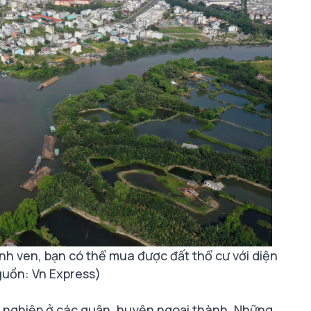
nh ven, bạn có thể mua được đất thổ cư với diện
guồn: Vn Express)
ng nghiệp ở các quận, huyện ngoại thành. Những