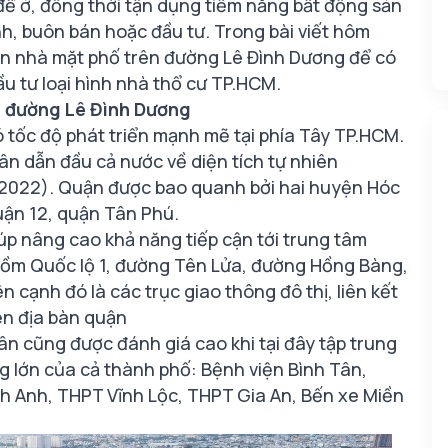
để ở, đồng thời tận dụng tiềm năng bất động sản
h, buôn bán hoặc đầu tư. Trong bài viết hôm
án nhà mặt phố trên đường Lê Đình Dương để có
ầu tư loại hình nhà thổ cư TP.HCM.
à đường Lê Đình Dương
 tốc độ phát triển mạnh mẽ tại phía Tây TP.HCM.
n dẫn đầu cả nước về diện tích tự nhiên
 2022). Quận được bao quanh bởi hai huyện Hóc
uận 12, quận Tân Phú.
úp nâng cao khả năng tiếp cận tới trung tâm
 gồm Quốc lộ 1, đường Tên Lửa, đường Hồng Bàng,
 cạnh đó là các trục giao thông đô thị, liên kết
ên địa bàn quận
ân cũng được đánh giá cao khi tại đây tập trung
ng lớn của cả thành phố: Bệnh viện Bình Tân,
nh Anh, THPT Vĩnh Lộc, THPT Gia An, Bến xe Miền