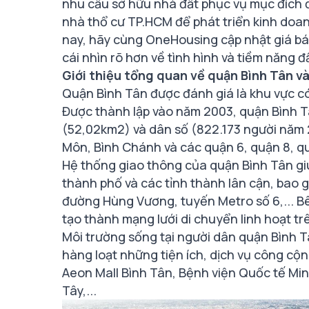
nhu cầu sở hữu nhà đất phục vụ mục đích 
nhà thổ cư TP.HCM để phát triển kinh doan
nay, hãy cùng OneHousing cập nhật giá b
cái nhìn rõ hơn về tình hình và tiềm năng đ
Giới thiệu tổng quan về quận Bình Tân v
Quận Bình Tân được đánh giá là khu vực có
Được thành lập vào năm 2003, quận Bình Tâ
(52,02km2) và dân số (822.173 người năm
Môn, Bình Chánh và các quận 6, quận 8, q
Hệ thống giao thông của quận Bình Tân gi
thành phố và các tỉnh thành lân cận, bao
đường Hùng Vương, tuyến Metro số 6,... Bên
tạo thành mạng lưới di chuyển linh hoạt tr
Môi trường sống tại người dân quận Bình T
hàng loạt những tiện ích, dịch vụ công cộ
Aeon Mall Bình Tân, Bệnh viện Quốc tế Mi
Tây,...