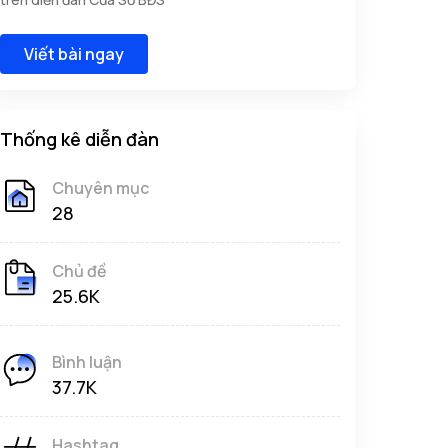
Viết bài ngay
Thống kê diễn đàn
Chuyên mục
28
Chủ đề
25.6K
Bình luận
37.7K
Hashtag