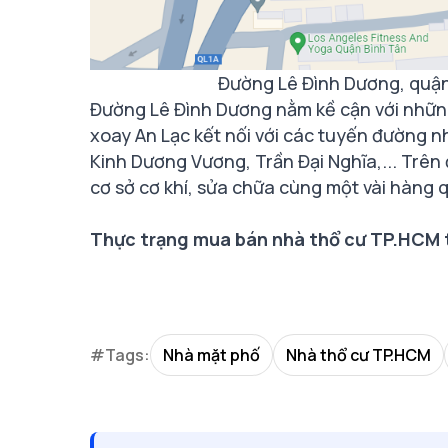
Đường Lê Đình Dương, quậ
Đường Lê Đình Dương nằm kề cận với nhữn
xoay An Lạc kết nối với các tuyến đường nh
Kinh Dương Vương, Trần Đại Nghĩa,... Trên
cơ sở cơ khí, sửa chữa cùng một vài hàng 
Thực trạng mua bán nhà thổ cư TP.HCM t
#Tags:
Nhà mặt phố
Nhà thổ cư TP.HCM