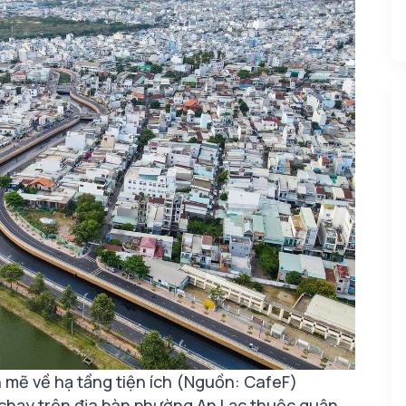
 mẽ về hạ tầng tiện ích (Nguồn: CafeF)
chạy trên địa bàn phường An Lạc thuộc quận