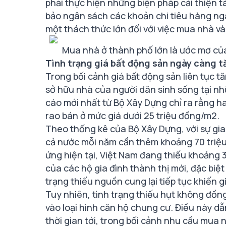
phải thực hiện những biện pháp cải thiện tà
bảo ngân sách các khoản chi tiêu hàng ng
một thách thức lớn đối với việc mua nhà và
Mua nhà ở thành phố lớn là ước mơ củ
Tình trạng giá bất động sản ngày càng 
Trong bối cảnh giá bất động sản liên tục t
sở hữu nhà của người dân sinh sống tại nh
cáo mới nhất từ Bộ Xây Dựng chỉ ra rằng ha
rao bán ở mức giá dưới 25 triệu đồng/m2.
Theo thống kê của Bộ Xây Dựng, với sự gi
cả nước mỗi năm cần thêm khoảng 70 triệu 
ứng hiện tại, Việt Nam đang thiếu khoảng 
của các hộ gia đình thành thị mới, đặc biệt 
trạng thiếu nguồn cung lại tiếp tục khiến 
Tuy nhiên, tình trạng thiếu hụt không đồn
vào loại hình căn hộ chung cư. Điều này dẫ
thời gian tới, trong bối cảnh nhu cầu mua