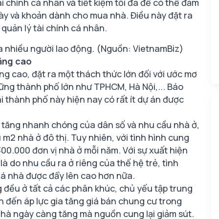
i chính cá nhân và tiết kiệm tối đa để có thể đảm
ày và khoản dành cho mua nhà. Điều này đặt ra
 quản lý tài chính cá nhân.
a nhiều người lao động. (Nguồn: VietnamBiz)
tăng cao
ăng cao, đặt ra một thách thức lớn đối với ước mơ
ững thành phố lớn như TPHCM, Hà Nội,... Báo
i thành phố này hiện nay có rất ít dự án được
a tăng nhanh chóng của dân số và nhu cầu nhà ở,
m2 nhà ở đô thị. Tuy nhiên, với tình hình cung
300.000 đơn vị nhà ở mỗi năm. Với sự xuất hiện
là do nhu cầu ra ở riêng của thế hệ trẻ, tình
giá nhà được đẩy lên cao hơn nữa.
g đều ở tất cả các phân khúc, chủ yếu tập trung
n đến áp lực gia tăng giá bán chung cư trong
 nhà ngày càng tăng mà nguồn cung lại giảm sút.