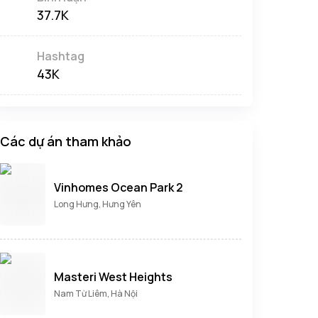
37.7K
Hashtag
43K
Các dự án tham khảo
Vinhomes Ocean Park 2
Long Hưng, Hưng Yên
Masteri West Heights
Nam Từ Liêm, Hà Nội