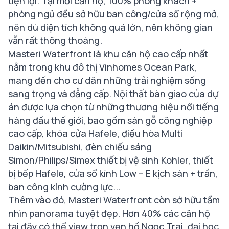
tiện lợi. Tại mỗi căn hộ, 100% phòng khách +
phòng ngủ đều sở hữu ban công/cửa sổ rộng mở,
nên dù diện tích không quá lớn, nên không gian
vẫn rất thông thoáng.
Masteri Waterfront là khu căn hộ cao cấp nhất
nằm trong khu đô thị Vinhomes Ocean Park,
mang đến cho cư dân những trải nghiệm sống
sang trọng và đẳng cấp. Nội thất bàn giao của dự
án được lựa chọn từ những thương hiệu nổi tiếng
hàng đầu thế giới, bao gồm sàn gỗ công nghiệp
cao cấp, khóa cửa Hafele, điều hòa Multi
Daikin/Mitsubishi, đèn chiếu sáng
Simon/Philips/Simex thiết bị vệ sinh Kohler, thiết
bị bếp Hafele, cửa sổ kính Low – E kịch sàn + trần,
ban công kính cường lực...
Thêm vào đó, Masteri Waterfront còn sở hữu tầm
nhìn panorama tuyệt đẹp. Hơn 40% các căn hộ
tại đây có thể view trọn vẹn hồ Ngọc Trai, đại học