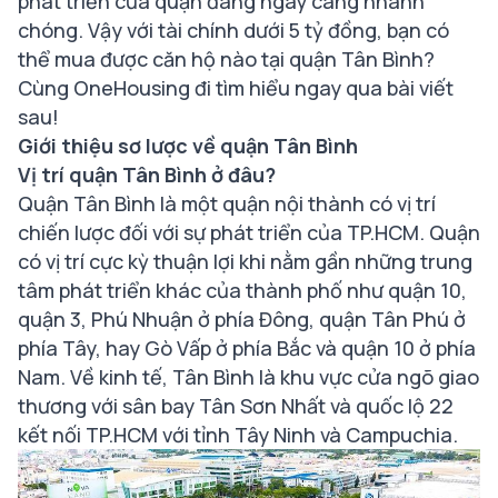
phát triển của quận đang ngày càng nhanh
chóng. Vậy với tài chính dưới 5 tỷ đồng, bạn có
thể mua được căn hộ nào tại quận Tân Bình?
Cùng OneHousing đi tìm hiểu ngay qua bài viết
sau!
Giới thiệu sơ lược về quận Tân Bình
Vị trí quận Tân Bình ở đâu?
Quận Tân Bình là một quận nội thành có vị trí
chiến lược đối với sự phát triển của TP.HCM. Quận
có vị trí cực kỳ thuận lợi khi nằm gần những trung
tâm phát triển khác của thành phố như quận 10,
quận 3, Phú Nhuận ở phía Đông, quận Tân Phú ở
phía Tây, hay Gò Vấp ở phía Bắc và quận 10 ở phía
Nam. Về kinh tế, Tân Bình là khu vực cửa ngõ giao
thương với sân bay Tân Sơn Nhất và quốc lộ 22
kết nối TP.HCM với tỉnh Tây Ninh và Campuchia.