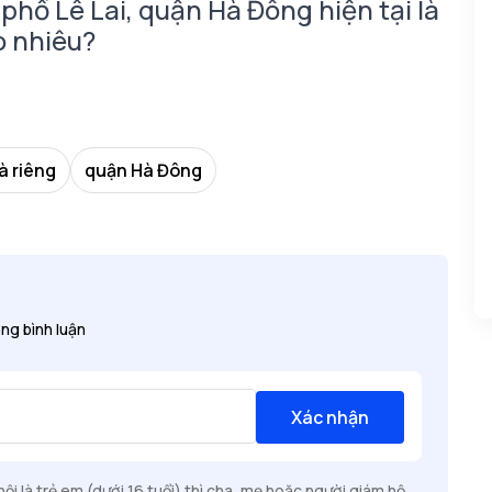
phố Lê Lai, quận Hà Đông hiện tại là
o nhiêu?
à riêng
quận Hà Đông
ng bình luận
Xác nhận
i là trẻ em (dưới 16 tuổi) thì cha, mẹ hoặc người giám hộ