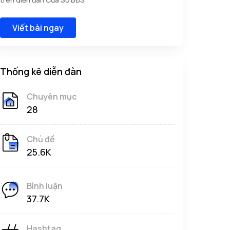
Viết bài ngay
Thống kê diễn đàn
Chuyên mục
28
Chủ đề
25.6K
Bình luận
37.7K
Hashtag