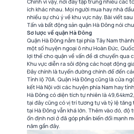
Chính vì vậy, nơi đây tập trung nhiều các 
ích khác nhau. Mọi người mua hay nhà đầu
nhiều sự chú ý về khu vực này. Bài viết sa
Tấn và
bất động sản quận Hà Đông
nói ch
Sơ lược về quận Hà Đông
Quận Hà Đông nằm tại phía Tây Nam thành 
một số huyện ngoại ô như Hoàn Đức, Quốc O
lợi thế cho quận về vấn đề di chuyển qua c
Khu vực diễn ra sôi động các hoạt động gi
Đây chính là tuyến đường chính để đến các
Tỉnh lộ 70A. Quận Hà Đông cũng là cửa ngõ
kết Hà Nội với các huyện phía Nam hay tỉn
Hà Đông có diện tích tự nhiên là 49,64km2,
tại đây cũng có vị trí tương tự và tỷ lệ tă
tại Hà Đông vẫn khá lớn. Thêm vào đó, độ t
ổn định nơi ở đã góp phần biến đổi mạnh m
năm gần đây.