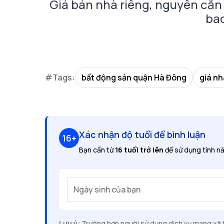
Giá bán nhà riêng, nguyên căn 
ba
#Tags:
bất động sản quận Hà Đông
giá nh
Xác nhận độ tuổi để bình luận
16+
Bạn cần từ
16 tuổi trở lên
để sử dụng tính nă
Ngày sinh của bạn
Lưu ý:
Trường hợp người sử dụng dịch vụ mạng xã hộ