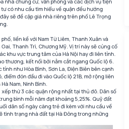
tòa nhà chung cư, văn phòng và các dịch vụ tiện
 tư có nhu cầu tìm hiểu về quận đều hướng
u đây sẽ đề cập
giá nhà riêng
trên phố Lê Trọng
ung.
phố, liền kề với Nam Từ Liêm, Thanh Xuân và
ai, Thanh Trì, Chương Mỹ. Vị trí này sẽ củng cố
ác khu vực trung tâm của Hà Nội hay đi liên tỉnh.
ao thương, kết nối bởi nằm cắt ngang Quốc lộ 6.
 tỉnh như Hòa Bình, Sơn La, Điện Biên bên cạnh
, điểm đón đầu đi vào Quốc lộ 21B, mở rộng liên
h Hà Nam, Ninh Bình.
 xếp thứ 3 các quận rộng nhất tại thủ đô. Dân số
ng trung bình mỗi năm đạt khoảng 5,25%. Quỹ đất
uổi dân số ngày càng trẻ đi kèm với nhu cầu về
ẽ tình trạng nhà đất tại Hà Đông trong những