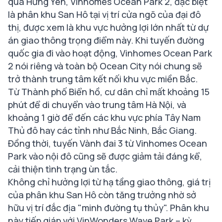
qua Hưng Yên, Vinhomes Ocean Park 2, đặc biệt
là phân khu San Hô tại vị trí cửa ngõ của đại đô
thị, được xem là khu vực hưởng lợi lớn nhất từ dự
án giao thông trọng điểm này. Khi tuyến đường
quốc gia đi vào hoạt động, Vinhomes Ocean Park
2 nói riêng và toàn bộ Ocean City nói chung sẽ
trở thành trung tâm kết nối khu vực miền Bắc.
Từ Thành phố Biển hồ, cư dân chỉ mất khoảng 15
phút để di chuyển vào trung tâm Hà Nội, và
khoảng 1 giờ để đến các khu vực phía Tây Nam
Thủ đô hay các tỉnh như Bắc Ninh, Bắc Giang.
Đồng thời, tuyến Vành đai 3 từ Vinhomes Ocean
Park vào nội đô cũng sẽ được giảm tải đáng kể,
cải thiện tình trạng ùn tắc.
Không chỉ hưởng lợi từ hạ tầng giao thông, giá trị
của phân khu San Hô còn tăng trưởng nhờ sở
hữu vị trí đắc địa "minh đường tụ thủy". Phân khu
này tiếp giáp với VinWonders Wave Park – kỳ