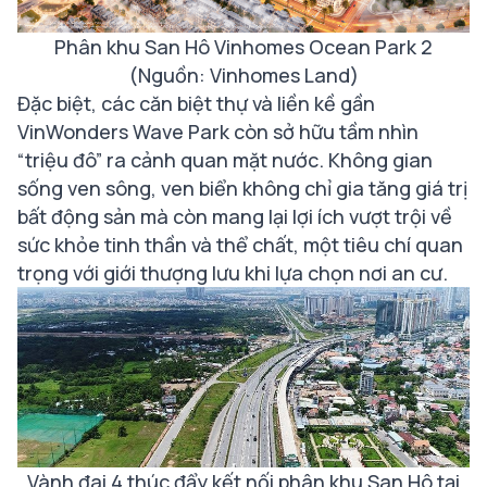
Phân khu San Hô Vinhomes Ocean Park 2
(Nguồn: Vinhomes Land)
Đặc biệt, các căn biệt thự và liền kề gần
VinWonders Wave Park còn sở hữu tầm nhìn
“triệu đô” ra cảnh quan mặt nước. Không gian
sống ven sông, ven biển không chỉ gia tăng giá trị
bất động sản mà còn mang lại lợi ích vượt trội về
sức khỏe tinh thần và thể chất, một tiêu chí quan
trọng với giới thượng lưu khi lựa chọn nơi an cư.
Vành đai 4 thúc đẩy kết nối phân khu San Hô tại