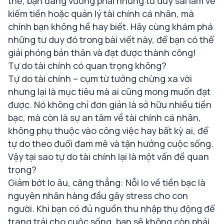
thể, bạn đang vướng phải những tư duy sai lầm về
kiếm tiền hoặc quản lý tài chính cá nhân, mà
chính bạn không hề hay biết. Hãy cùng khám phá
những tư duy đó trong bài viết này, để bạn có thể
giải phóng bản thân và đạt được thành công!
Tự do tài chính có quan trọng không?
Tự do tài chính – cụm từ tưởng chừng xa vời
nhưng lại là mục tiêu mà ai cũng mong muốn đạt
được. Nó không chỉ đơn giản là sở hữu nhiều tiền
bạc, mà còn là sự an tâm về tài chính cá nhân,
không phụ thuộc vào công việc hay bất kỳ ai, để
tự do theo đuổi đam mê và tận hưởng cuộc sống.
Vậy tại sao tự do tài chính lại là một vấn đề quan
trọng?
Giảm bớt lo âu, căng thẳng: Nỗi lo về tiền bạc là
nguyên nhân hàng đầu gây stress cho con
người. Khi bạn có đủ nguồn thu nhập thụ động để
trang trải cho cuộc sống, bạn sẽ không còn phải