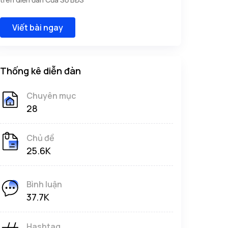
Viết bài ngay
Thống kê diễn đàn
Chuyên mục
28
Chủ đề
25.6K
Bình luận
37.7K
Hashtag