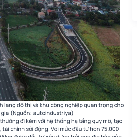
h lang đô thị và khu công nghiệp quan trọng cho
 gia (Nguồn: autoindustriya)
 thường đi kèm với hệ thống hạ tầng quy mô, tạo
, tài chính sôi động. Với mức đầu tư hơn 75.000
 76km được đầu tư xây dựng trải qua địa bàn của