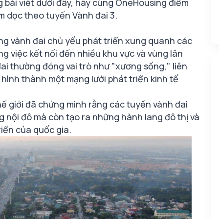
g bài viết dưới đây, hãy cùng OneHousing điểm
 dọc theo tuyến Vành đai 3.
ờng vành đai chủ yếu phát triển xung quanh các
ng việc kết nối đến nhiều khu vực và vùng lân
ai thường đóng vai trò như "xương sống," liên
hình thành một mạng lưới phát triển kinh tế
hế giới đã chứng minh rằng các tuyến vành đai
g nội đô mà còn tạo ra những hành lang đô thị và
iển của quốc gia.