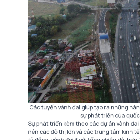
Các tuyến vành đai giúp tạo ra những hàn
sự phát triển của quốc
Sự phát triển kèm theo các dự án vành đai
nên các đô thị lớn và các trung tâm kinh tế
tỷ đồng, vành đai 3 với tổng chiều dài hơn