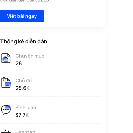
Viết bài ngay
Thống kê diễn đàn
Chuyên mục
28
Chủ đề
25.6K
Bình luận
37.7K
Hashtag