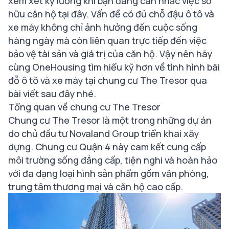
xem xét kỹ lưỡng khi bạn đang cân nhắc việc sở
hữu căn hộ tại đây. Vấn đề có đủ chỗ đậu ô tô và
xe máy không chỉ ảnh hưởng đến cuộc sống
hàng ngày mà còn liên quan trực tiếp đến việc
bảo vệ tài sản và giá trị của căn hộ. Vậy nên hãy
cùng OneHousing tìm hiểu kỹ hơn về tình hình bãi
đỗ ô tô và xe máy tại chung cư The Tresor qua
bài viết sau đây nhé.
Tổng quan về chung cư The Tresor
Chung cư The Tresor là một trong những dự án
do chủ đầu tư Novaland Group triển khai xây
dựng. Chung cư Quận 4 này cam kết cung cấp
môi trường sống đẳng cấp, tiện nghi và hoàn hảo
với đa dạng loại hình sản phẩm gồm văn phòng,
trung tâm thương mại và căn hộ cao cấp.