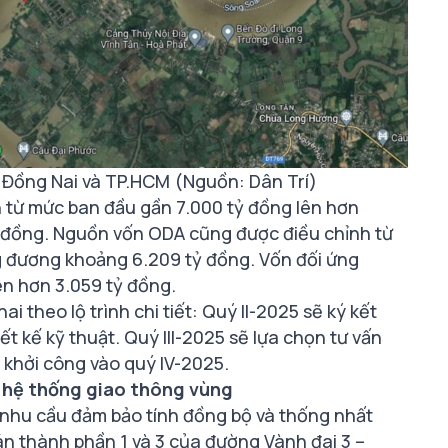
i Đồng Nai và TP.HCM (Nguồn: Dân Trí)
h từ mức ban đầu gần 7.000 tỷ đồng lên hơn
 đồng. Nguồn vốn ODA cũng được điều chỉnh từ
ng đương khoảng 6.209 tỷ đồng. Vốn đối ứng
ên hơn 3.059 tỷ đồng.
i theo lộ trình chi tiết: Quý II-2025 sẽ ký kết
ết kế kỹ thuật. Quý III-2025 sẽ lựa chọn tư vấn
u khởi công vào quý IV-2025.
g hệ thống giao thông vùng
 nhu cầu đảm bảo tính đồng bộ và thống nhất
án thành phần 1 và 3 của đường Vành đai 3 –