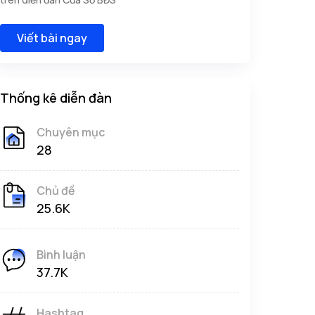
Viết bài ngay
Thống kê diễn đàn
Chuyên mục
28
Chủ đề
25.6K
Bình luận
37.7K
Hashtag