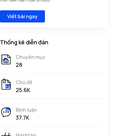
Viết bài ngay
Thống kê diễn đàn
Chuyên mục
28
Chủ đề
25.6K
Bình luận
37.7K
Hashtag