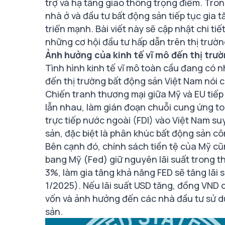
trợ và hạ tầng giao thông trọng điểm. Tron
nhà ở và đầu tư bất động sản tiếp tục gia t
triển mạnh. Bài viết này sẽ cập nhật chi ti
những cơ hội đầu tư hấp dẫn trên thị trườn
Ảnh hưởng của kinh tế vĩ mô đến thị trư
Tình hình kinh tế vĩ mô toàn cầu đang có 
đến thị trường bất động sản Việt Nam nói c
Chiến tranh thương mại giữa Mỹ và EU tiếp 
lẫn nhau, làm gián đoạn chuỗi cung ứng to
trực tiếp nước ngoài (FDI) vào Việt Nam s
sản, đặc biệt là phân khúc bất động sản c
Bên cạnh đó, chính sách tiền tệ của Mỹ c
bang Mỹ (Fed) giữ nguyên lãi suất trong t
3%, làm gia tăng khả năng FED sẽ tăng lãi 
1/2025). Nếu lãi suất USD tăng, đồng VND có
vốn và ảnh hưởng đến các nhà đầu tư sử dụ
sản.