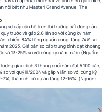
i đây là cập nhật mới nhất về tình hình giao dịch,
 án nổi bật như Masteri Grand Avenue, The
p
ng sơ cấp căn hộ trên thị trường bất động sản
 quý trước và gấp 2,8 lần so với cùng kỳ năm
 căn, chiếm 84% tổng nguồn cung, tăng 74% so
kỳ năm 2023. Giá bán sơ cấp trung bình đạt khoảng
ước và 13-25% so với cùng kỳ năm trước (Nguồn:
 lượng giao dịch 3 tháng cuối năm đạt 5.100 căn,
o với quý III/2024 và gấp 4 lần so với cùng kỳ
-7%, thậm chí có dự án tăng 12-16%. (Nguồn: