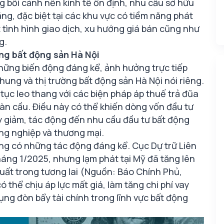
g bối cảnh nền kinh tế ổn định, nhu cầu sở hữu
ăng, đặc biệt tại các khu vực có tiềm năng phát
ết tình hình giao dịch, xu hướng giá bán cũng như
g.
ờng bất động sản Hà Nội
những biến động đáng kể, ảnh hưởng trực tiếp
hung và thị trường bất động sản Hà Nội nói riêng.
tục leo thang với các biện pháp áp thuế trả đũa
àn cầu. Điều này có thể khiến dòng vốn đầu tư
uy giảm, tác động đến nhu cầu đầu tư bất động
ông nghiệp và thương mại.
ũng có những tác động đáng kể. Cục Dự trữ Liên
háng 1/2025, nhưng lạm phát tại Mỹ đã tăng lên
suất trong tương lai (Nguồn: Báo Chính Phủ,
 thể chịu áp lực mất giá, làm tăng chi phí vay
ng đòn bẩy tài chính trong lĩnh vực bất động