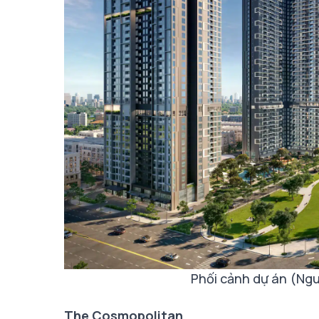
Phối cảnh dự án (Ng
The Cosmopolitan