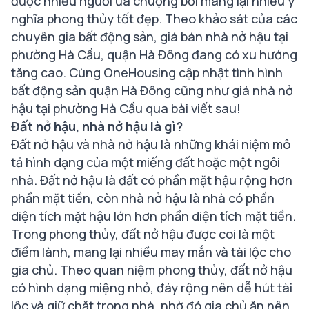
được nhiều người ưa chuộng bởi mang lại nhiều ý
nghĩa phong thủy tốt đẹp. Theo khảo sát của các
chuyên gia bất động sản, giá bán nhà nở hậu tại
phường Hà Cầu, quận Hà Đông đang có xu hướng
tăng cao. Cùng OneHousing cập nhật tình hình
bất động sản quận Hà Đông cũng như giá nhà nở
hậu tại phường Hà Cầu qua bài viết sau!
Đất nở hậu, nhà nở hậu là gì?
Đất nở hậu và nhà nở hậu là những khái niệm mô
tả hình dạng của một miếng đất hoặc một ngôi
nhà. Đất nở hậu là đất có phần mặt hậu rộng hơn
phần mặt tiền, còn nhà nở hậu là nhà có phần
diện tích mặt hậu lớn hơn phần diện tích mặt tiền.
Trong phong thủy, đất nở hậu được coi là một
điềm lành, mang lại nhiều may mắn và tài lộc cho
gia chủ. Theo quan niệm phong thủy, đất nở hậu
có hình dạng miệng nhỏ, đáy rộng nên dễ hút tài
lộc và giữ chặt trong nhà, nhờ đó gia chủ ăn nên