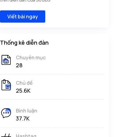
Viết bài ngay
Thống kê diễn đàn
Chuyên mục
28
Chủ đề
25.6K
Bình luận
37.7K
Hashtag