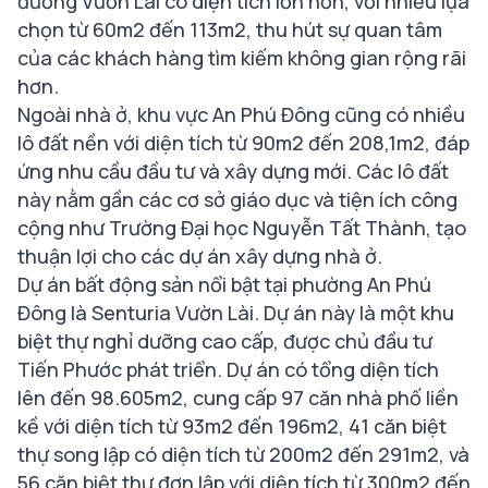
đường Vườn Lài có diện tích lớn hơn, với nhiều lựa
chọn từ 60m2 đến 113m2, thu hút sự quan tâm
của các khách hàng tìm kiếm không gian rộng rãi
hơn.
Ngoài nhà ở, khu vực An Phú Đông cũng có nhiều
lô đất nền với diện tích từ 90m2 đến 208,1m2, đáp
ứng nhu cầu đầu tư và xây dựng mới. Các lô đất
này nằm gần các cơ sở giáo dục và tiện ích công
cộng như Trường Đại học Nguyễn Tất Thành, tạo
thuận lợi cho các dự án xây dựng nhà ở.
Dự án bất động sản nổi bật tại phường An Phú
Đông là Senturia Vườn Lài. Dự án này là một khu
biệt thự nghỉ dưỡng cao cấp, được chủ đầu tư
Tiến Phước phát triển. Dự án có tổng diện tích
lên đến 98.605m2, cung cấp 97 căn nhà phố liền
kề với diện tích từ 93m2 đến 196m2, 41 căn biệt
thự song lập có diện tích từ 200m2 đến 291m2, và
56 căn biệt thự đơn lập với diện tích từ 300m2 đến