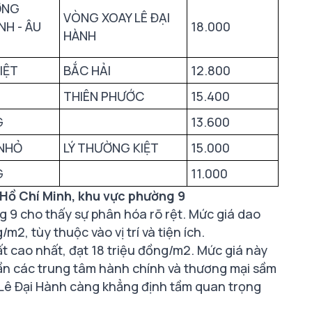
ỜNG
VÒNG XOAY LÊ ĐẠI
H - ÂU
18.000
HÀNH
IỆT
BẮC HẢI
12.800
THIÊN PHƯỚC
15.400
G
13.600
 NHỎ
LÝ THƯỜNG KIỆT
15.000
G
11.000
 Hồ Chí Minh, khu vực phường 9
 9 cho thấy sự phân hóa rõ rệt. Mức giá dao
m2, tùy thuộc vào vị trí và tiện ích.
ất cao nhất, đạt 18 triệu đồng/m2. Mức giá này
gần các trung tâm hành chính và thương mại sầm
 Lê Đại Hành càng khẳng định tầm quan trọng