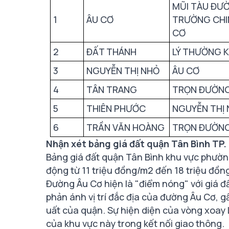
MŨI TÀU ĐƯ
1
ÂU CƠ
TRƯỜNG CHIN
CƠ
2
ĐẤT THÁNH
LÝ THƯỜNG K
3
NGUYỄN THỊ NHỎ
ÂU CƠ
4
TÂN TRANG
TRỌN ĐƯỜN
5
THIÊN PHƯỚC
NGUYỄN THỊ
6
TRẦN VĂN HOÀNG
TRỌN ĐƯỜN
Nhận xét bảng giá đất quận Tân Bình TP.
Bảng giá đất quận Tân Bình khu vực phường
động từ 11 triệu đồng/m2 đến 18 triệu đồng/
Đường Âu Cơ hiện là "điểm nóng" với giá đ
phản ánh vị trí đắc địa của đường Âu Cơ, 
uất của quận. Sự hiện diện của vòng xoay
của khu vực này trong kết nối giao thông.