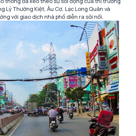
o thông đã kéo theo sự sôi động của thị trường
ng Lý Thường Kiệt, Âu Cơ, Lạc Long Quân và
ng với giao dịch nhà phố diễn ra sôi nổi.