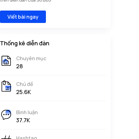
Viết bài ngay
Thống kê diễn đàn
Chuyên mục
28
Chủ đề
25.6K
Bình luận
37.7K
Hashtag