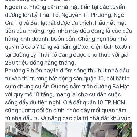
Ngoài ra, những căn nhà mặt tiền tại các tuyến
đường lớn Lý Thái Tổ, Nguyễn Tri Phương, Ngô
Gia Tự và Bà Hạt rất được ưa thích. Hầu hết mặt
tiền của những ngôi nhà này đều đang là các cửa
hàng kinh doanh, buôn bán. Chẳng hạn tòa nhà
quy mô cao 7 tầng và hầm giữ xe, diện tích 6x35m
tại đường Lý Thái Tổ đang được cho thuê với giá
290 triệu đồng hằng tháng.
Phường 9 hiện nay là điểm sáng thu hút nhà đầu
tư vào thị trường bất động sản quận 10, nổi bật là
cụm chung cư Ấn Quang nằm trên đường Bà Hạt
với quy mô 18 tầng, mang lại cho cư dân cuộc
sống đầy đủ tiện nghi. Giá đất quận 10 TP. HCM
cũng tương đối ổn định, thúc đẩy mối quan tâm
từ nhà đầu tư và nâng cao giá trị nhà đất khu vực.