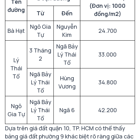
Tên
(Đơn vị: 1000
đường
Từ
Đến
đồng/m2)
Ngô Gia
Nguyễn
Bà Hạt
24.700
Tự
Kim
Ngã Bảy
3 Tháng
Lý Thái
33.000
2
Lý
Tổ
Thái
Ngã Bảy
Tổ
Hùng
Lý Thái
34.800
Vương
Tổ
Ngã Bảy
Ngô
Lý Thái
Ngã 6
42.200
Gia Tự
Tổ
Dựa trên giá đất quận 10, TP. HCM có thể thấy
bảng giá đất phường 9 khác biệt rõ ràng giữa các