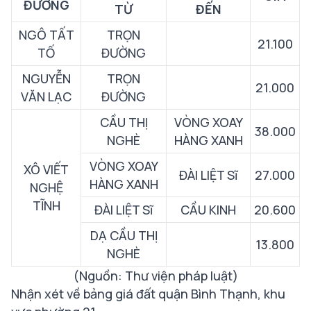
ĐƯỜNG
TỪ
ĐẾN
NGÔ TẤT
TRỌN
21.100
TỐ
ĐƯỜNG
NGUYỄN
TRỌN
21.000
VĂN LẠC
ĐƯỜNG
CẦU THỊ
VÒNG XOAY
38.000
NGHÈ
HÀNG XANH
VÒNG XOAY
XÔ VIẾT
ĐÀI LIỆT Sĩ
27.000
HÀNG XANH
NGHỆ
TĨNH
ĐÀI LIỆT Sĩ
CẦU KINH
20.600
DẠ CẦU THỊ
13.800
NGHÈ
(Nguồn: Thư viện pháp luật)
Nhận xét về bảng giá đất quận Bình Thạnh, khu