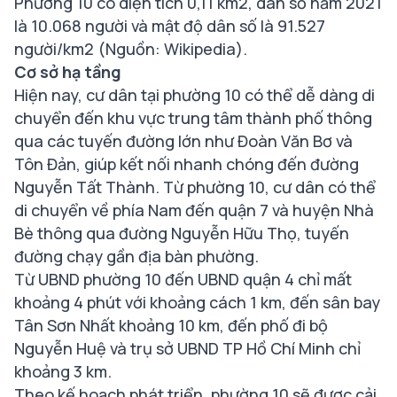
Phường 10 có diện tích 0,11 km2, dân số năm 2021
là 10.068 người và mật độ dân số là 91.527
người/km2
(Nguồn: Wikipedia)
.
Cơ sở hạ tầng
Hiện nay, cư dân tại phường 10 có thể dễ dàng di
chuyển đến khu vực trung tâm thành phố thông
qua các tuyến đường lớn như Đoàn Văn Bơ và
Tôn Đản, giúp kết nối nhanh chóng đến đường
Nguyễn Tất Thành. Từ phường 10, cư dân có thể
di chuyển về phía Nam đến quận 7 và huyện Nhà
Bè thông qua đường Nguyễn Hữu Thọ, tuyến
đường chạy gần địa bàn phường.
Từ UBND phường 10 đến UBND quận 4 chỉ mất
khoảng 4 phút với khoảng cách 1 km, đến sân bay
Tân Sơn Nhất khoảng 10 km, đến phố đi bộ
Nguyễn Huệ và trụ sở UBND TP Hồ Chí Minh chỉ
khoảng 3 km.
Theo kế hoạch phát triển, phường 10 sẽ được cải