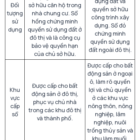
dụng đất và
Đối
sở hữu căn hộ trong
quyền sở hữu
tượng
nhà chung cư. Sổ
công trình xây
sử
hồng chứng minh
dựng. Sổ đỏ
dụng
quyền sử dụng đất ở
chứng minh
đô thị và là công cụ
quyền sử dụng
bảo vệ quyền hạn
đất ngoài đô thị.
của chủ sở hữu.
Được cấp cho bất
động sản ở ngoại
ô, làm rõ quyền
Được cấp cho bất
Khu
lợi và chủ quyền
động sản ở đô thị,
vực
ở các khu vực
phục vụ chủ nhà
cấp
nông thôn, nông
trong các khu đô thị
sổ
nghiệp, lâm
và thành phố.
nghiệp, nuôi
trồng thủy sản và
khu làm muối.