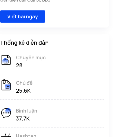
Viết bài ngay
Thống kê diễn đàn
Chuyên mục
28
Chủ đề
25.6K
Bình luận
37.7K
Hashtag