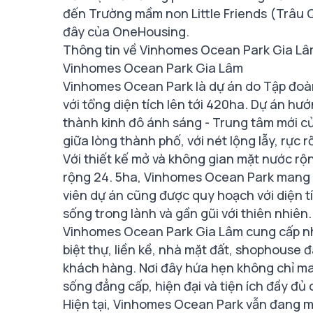
đến Trường mầm non Little Friends (Trâu Q
đây của OneHousing.
Thông tin về Vinhomes Ocean Park Gia Lâm
Vinhomes Ocean Park Gia Lâm
Vinhomes Ocean Park là dự án do Tập đoàn 
với tổng diện tích lên tới 420ha. Dự án h
thành kinh đô ánh sáng - Trung tâm mới c
giữa lòng thành phố, với nét lộng lẫy, rực 
Với thiết kế mở và không gian mặt nước rộ
rộng 24. 5ha, Vinhomes Ocean Park mang l
viên dự án cũng được quy hoạch với diện t
sống trong lành và gần gũi với thiên nhiên.
Vinhomes Ocean Park Gia Lâm cung cấp nhi
biệt thự, liền kề, nhà mặt đất, shophouse
khách hàng. Nơi đây hứa hẹn không chỉ ma
sống đẳng cấp, hiện đại và tiện ích đầy đủ
Hiện tại, Vinhomes Ocean Park vẫn đang mở