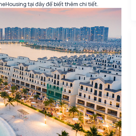
 OneHousing
tại đây
để biết thêm chi tiết.