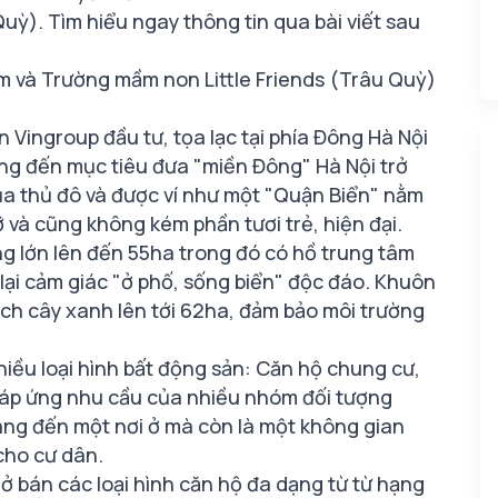
uỳ). Tìm hiểu ngay thông tin qua bài viết sau
 và Trường mầm non Little Friends (Trâu Quỳ)
Vingroup đầu tư, tọa lạc tại phía Đông Hà Nội
ướng đến mục tiêu đưa "miền Đông" Hà Nội trở
ủa thủ đô và được ví như một "Quận Biển" nằm
rỡ và cũng không kém phần tươi trẻ, hiện đại.
ng lớn lên đến 55ha trong đó có hồ trung tâm
ại cảm giác "ở phố, sống biển" độc đáo. Khuôn
ích cây xanh lên tới 62ha, đảm bảo môi trường
ều loại hình bất động sản: Căn hộ chung cư,
 đáp ứng nhu cầu của nhiều nhóm đối tượng
ng đến một nơi ở mà còn là một không gian
 cho cư dân.
 bán các loại hình căn hộ đa dạng từ từ hạng