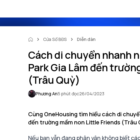
Cửa Sổ BĐS
Diễn đàn
Cách di chuyển nhanh 
Park Gia Lâm đến trường
(Trâu Quỳ)
Phương An
5 phút đọc
26/04/2023
Cùng OneHousing tìm hiểu cách di chuy
đến trường mầm non Little Friends (Trâu 
Nếu bạn vẫn đang phân vân không biết cá