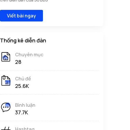
Viết bài ngay
Thống kê diễn đàn
Chuyên mục
28
Chủ đề
25.6K
Bình luận
37.7K
Hashtag