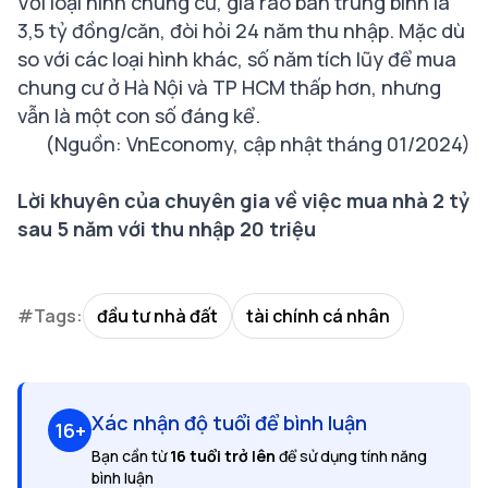
Với loại hình chung cư, giá rao bán trung bình là
3,5 tỷ đồng/căn, đòi hỏi 24 năm thu nhập. Mặc dù
so với các loại hình khác, số năm tích lũy để mua
chung cư ở Hà Nội và TP HCM thấp hơn, nhưng
vẫn là một con số đáng kể.
(Nguồn: VnEconomy, cập nhật tháng 01/2024)
Lời khuyên của chuyên gia về việc mua nhà 2 tỷ
sau 5 năm với thu nhập 20 triệu
#Tags:
đầu tư nhà đất
tài chính cá nhân
Xác nhận độ tuổi để bình luận
16+
Bạn cần từ
16 tuổi trở lên
để sử dụng tính năng
bình luận