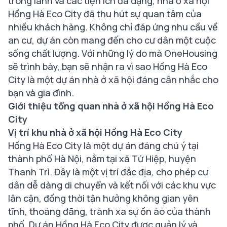
trong lành và các tiện ích đa dạng, nhà ở xã hội
Hồng Hà Eco City đã thu hút sự quan tâm của
nhiều khách hàng. Không chỉ đáp ứng nhu cầu về
an cư, dự án còn mang đến cho cư dân một cuộc
sống chất lượng. Với những lý do mà OneHousing
sẽ trình bày, bạn sẽ nhận ra vì sao Hồng Hà Eco
City là một dự án nhà ở xã hội đáng cân nhắc cho
bạn và gia đình.
Giới thiệu tổng quan nhà ở xã hội Hồng Hà Eco
City
Vị trí khu nhà ở xã hội Hồng Hà Eco City
Hồng Hà Eco City là một dự án đáng chú ý tại
thành phố Hà Nội, nằm tại xã Tứ Hiệp, huyện
Thanh Trì. Đây là một vị trí đắc địa, cho phép cư
dân dễ dàng di chuyển và kết nối với các khu vực
lân cận, đồng thời tận hưởng không gian yên
tĩnh, thoáng đãng, tránh xa sự ồn ào của thành
phố. Dự án Hồng Hà Eco City được quản lý và